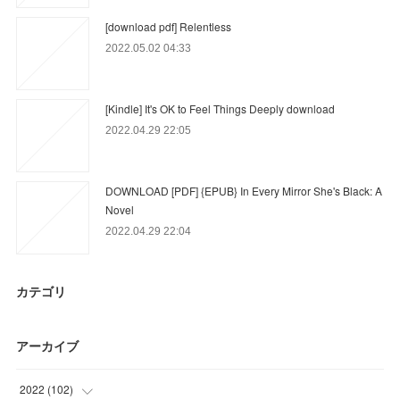
[download pdf] Relentless
2022.05.02 04:33
[Kindle] It's OK to Feel Things Deeply download
2022.04.29 22:05
DOWNLOAD [PDF] {EPUB} In Every Mirror She's Black: A
Novel
2022.04.29 22:04
カテゴリ
アーカイブ
2022
(
102
)