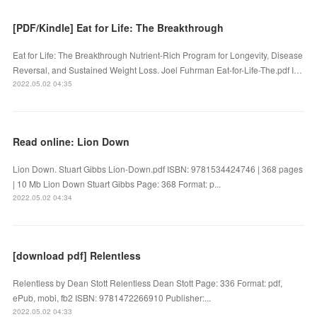
[PDF/Kindle] Eat for Life: The Breakthrough
Eat for Life: The Breakthrough Nutrient-Rich Program for Longevity, Disease
Reversal, and Sustained Weight Loss. Joel Fuhrman Eat-for-Life-The.pdf I…
2022.05.02 04:35
Read online: Lion Down
Lion Down. Stuart Gibbs Lion-Down.pdf ISBN: 9781534424746 | 368 pages
| 10 Mb Lion Down Stuart Gibbs Page: 368 Format: p...
2022.05.02 04:34
[download pdf] Relentless
Relentless by Dean Stott Relentless Dean Stott Page: 336 Format: pdf,
ePub, mobi, fb2 ISBN: 9781472266910 Publisher:...
2022.05.02 04:33